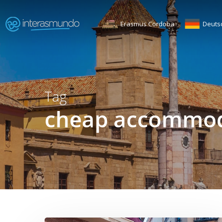
Skip
to
Erasmus Cordoba
Deuts
main
content
Tag
cheap accommod