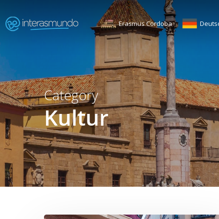
Skip
to
Erasmus Cordoba
Deuts
main
content
Category
Kultur