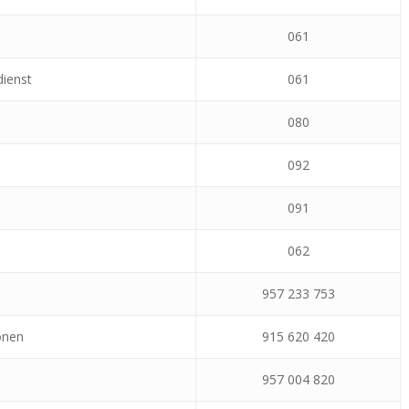
061
dienst
061
080
e
092
091
062
957 233 753
onen
915 620 420
957 004 820