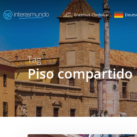
Skip
to
Erasmus Cordoba
Deuts
main
content
Tag
Piso compartido