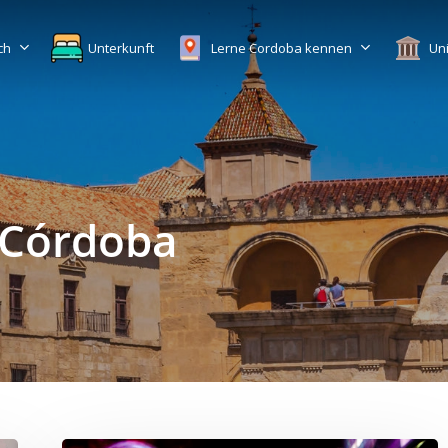
ch
Unterkunft
Lerne Cordoba kennen
Uni
 Córdoba