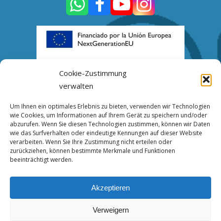
Cookie-Zustimmung
verwalten
Kontakt
Um Ihnen ein optimales Erlebnis zu bieten, verwenden wir Technologien
wie Cookies, um Informationen auf Ihrem Gerät zu speichern und/oder
Calle Vázquez Aroca, nº 14, bajo, 14005
abzurufen. Wenn Sie diesen Technologien zustimmen, können wir Daten
wie das Surfverhalten oder eindeutige Kennungen auf dieser Website
CÓRDOBA
verarbeiten. Wenn Sie Ihre Zustimmung nicht erteilen oder
zurückziehen, können bestimmte Merkmale und Funktionen
info@interasmundo.com
beeinträchtigt werden.
(+34) 633 76 11 82
Akzeptieren
Haftungsausschluss
Verweigern