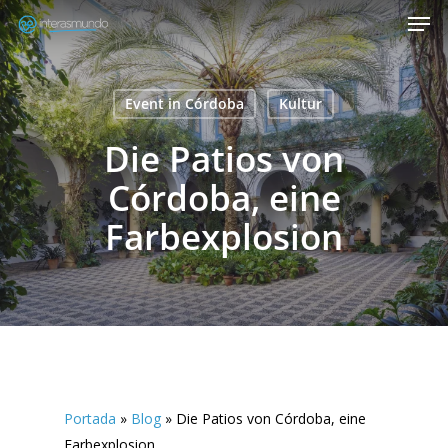
Men
Skip
to
Close
main
Menu
content
Event in Córdoba
Kultur
Die Patios von
Córdoba, eine
Farbexplosion
Portada
»
Blog
»
Die Patios von Córdoba, eine
Farbexplosion