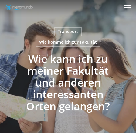
Men
Skip
to
Close
main
Menu
content
Transport
Wie komme ich zur Fakultät
Wie kann ich zu
meiner Fakultät
und anderen
interessanten
Orten gelangen?