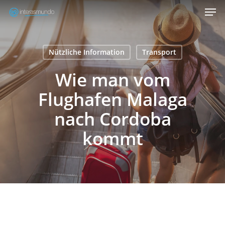
Men
Skip
to
Close
main
Menu
content
Nützliche Information
Transport
Wie man vom
Flughafen Malaga
nach Cordoba
kommt