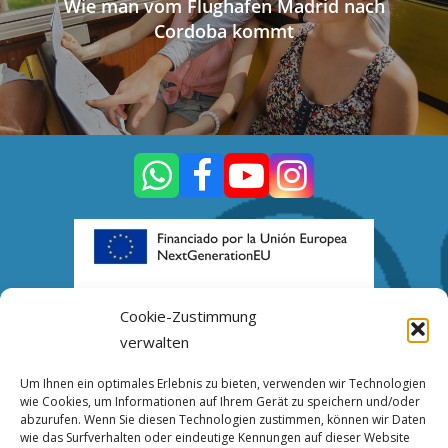
Wie man vom Flughafen Madrid nach
Cordoba kommt
Cookie-Zustimmung
verwalten
Kontakt
Um Ihnen ein optimales Erlebnis zu bieten, verwenden wir Technologien
wie Cookies, um Informationen auf Ihrem Gerät zu speichern und/oder
Calle Vázquez Aroca, nº 14, bajo, 14005
abzurufen. Wenn Sie diesen Technologien zustimmen, können wir Daten
wie das Surfverhalten oder eindeutige Kennungen auf dieser Website
CÓRDOBA